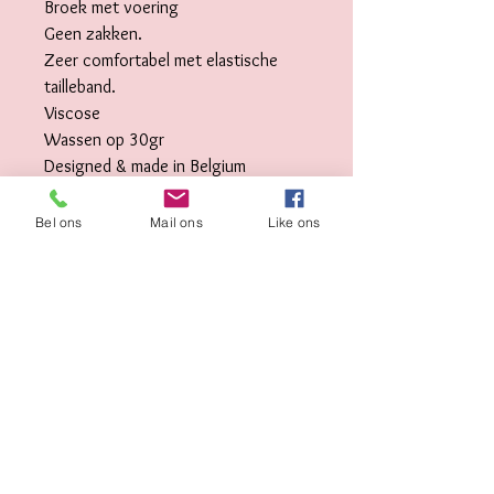
Broek met voering
Geen zakken.
Zeer comfortabel met elastische
tailleband.
Viscose
Wassen op 30gr
Designed & made in Belgium
Bel ons
Mail ons
Like ons
PASSEN IN ALLE
RUST?
Maatwerk?
Welkom bij Karine thuis in
Lokeren